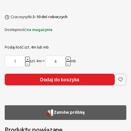
Czas wysyłki:
3-10 dni roboczych
Dostepność:
na magazynie
Podaj ilość szt. 4m lub mb
+
+
szt. 4m
=
mb
−
−
Dodaj do koszyka
Zamów próbkę
Produkty powiązane