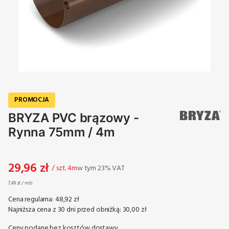
PROMOCJA
BRYZA PVC brązowy -
Rynna 75mm / 4m
29,96 zł
w tym 23% VAT
/ szt. 4m
w tym
23%
VAT
7,49 zł / mb
Cena regularna:
48,92 zł
Najniższa cena z 30 dni przed obniżką:
30,00 zł
Ceny podane bez kosztów dostawy.