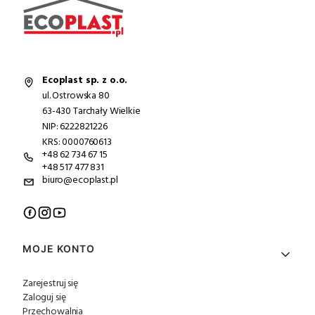
Ecoplast sp. z o.o.
ul. Ostrowska 80
63-430 Tarchały Wielkie
NIP: 6222821226
KRS: 0000760613
+48 62 734 67 15
+48 517 477 831
biuro@ecoplast.pl
Linki w stopce
MOJE KONTO
Zarejestruj się
Zaloguj się
Przechowalnia