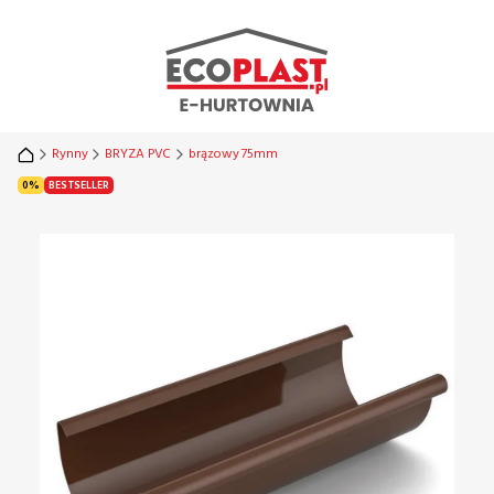
Rynny
BRYZA PVC
brązowy 75mm
Etykiety
DISCOUNT <
>
0%
BESTSELLER