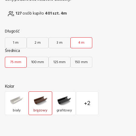
127
osób kupiło
401 szt. 4m
Długość
1 m
2 m
3 m
4 m
Średnica
75 mm
100 mm
125 mm
150 mm
Kolor
+2
biały
brązowy
grafitowy