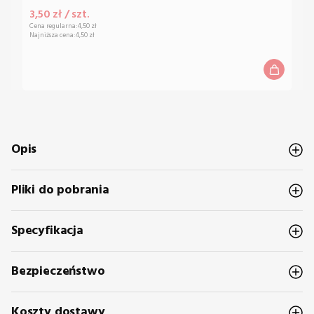
Cena promocyjna
3,50 zł / szt.
Cena regularna:
4,50 zł
Najniższa cena:
4,50 zł
Opis
Pliki do pobrania
Specyfikacja
Bezpieczeństwo
Koszty dostawy