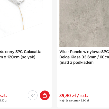
l ścienny SPC Calacatta
Vilo - Panele winylowe SP
m x 120cm (połysk)
Beige Klasa 33 6mm / 60c
(mat) z podkładem
ocyjna
Cena promocyjna
szt.
39,90 zł / szt.
9,90 zł
Najniższa cena:
46,80 zł