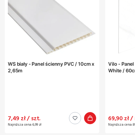
WS biały - Panel ścienny PVC / 10cm x
Vilo - Pane
2,65m
White / 60c
Cena promocyjna
Cena prom
7,49 zł / szt.
69,90 zł / 
Najniższa cena:
6,99 zł
Najniższa cena:
8