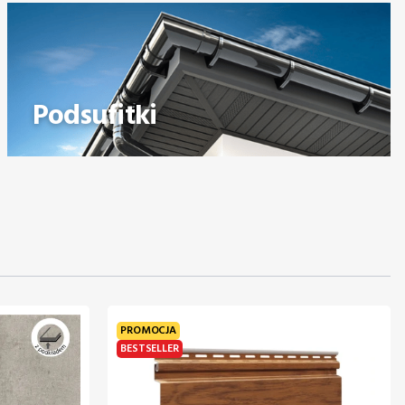
Podsufitki
PROMOCJA
BESTSELLER