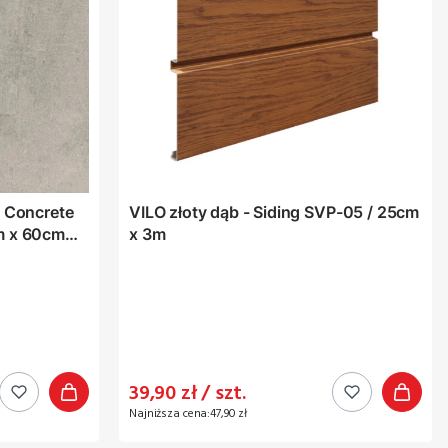
C Concrete
VILO złoty dąb - Siding SVP-05 / 25cm
m x 60cm
x 3m
Cena promocyjna
39,90 zł / szt.
Najniższa cena:
47,90 zł