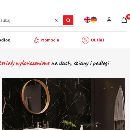
Prod
Wyczyść
Szukaj
odłogi
Promocje
Outlet
ńczeniowe
na
dach, ściany i podłogi
Materiały