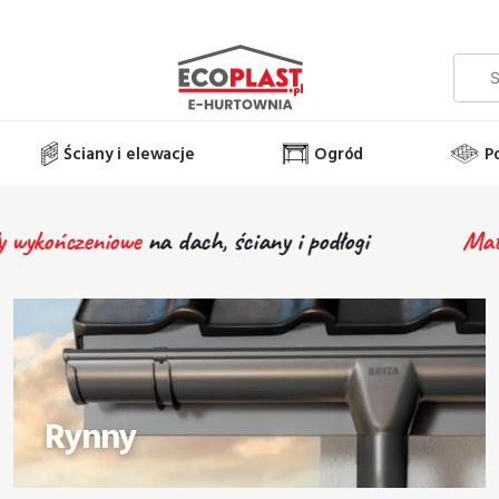
Ściany i elewacje
Ogród
P
iowe
na
dach, ściany i podłogi
Materiały wyko
Rynny