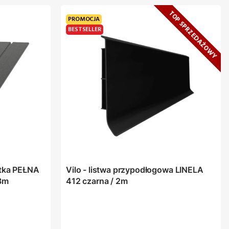
TOP SPRZEDAŻOWY
PROMOCJA
BESTSELLER
itka PEŁNA
Vilo - listwa przypodłogowa LINELA
 3m
412 czarna / 2m