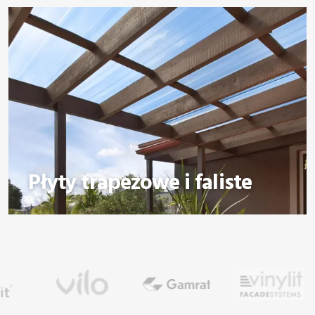
Płyty trapezowe i faliste