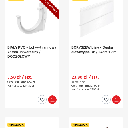
TOP SPRZEDAŻOWY
BIAŁY PVC - Uchwyt rynnowy
BORYSZEW biały - Deska
75mm uniwersalny /
elewacyjna D6 / 24cm x 3m
DOCZOŁOWY
Cena promocyjna
Cena promocyjna
3,50 zł / szt.
23,90 zł / szt.
Cena jednostkowa
Cena regularna:
4,50 zł
33,19 zł / m²
Najniższa cena:
4,50 zł
Cena regularna:
27,90 zł
Najniższa cena:
27,90 zł
PROMOCJA
PROMOCJA