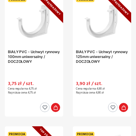
TOP SPRZEDAŻOWY
TOP SPRZEDAŻOWY
BIAŁY PVC - Uchwyt rynnowy
BIAŁY PVC - Uchwyt rynnowy
100mm uniwersalny /
125mm uniwersalny /
DOCZOŁOWY
DOCZOŁOWY
Cena promocyjna
Cena promocyjna
3,75 zł / szt.
3,90 zł / szt.
Cena regularna:
4,75 zł
Cena regularna:
4,90 zł
Najniższa cena:
4,75 zł
Najniższa cena:
4,90 zł
PROMOCJA
PROMOCJA