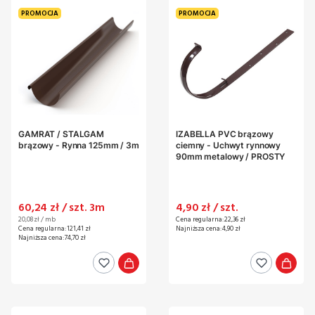
PROMOCJA
PROMOCJA
GAMRAT / STALGAM
IZABELLA PVC brązowy
brązowy - Rynna 125mm / 3m
ciemny - Uchwyt rynnowy
90mm metalowy / PROSTY
Cena promocyjna
Cena promocyjna
60,24 zł / szt. 3m
4,90 zł / szt.
Cena jednostkowa
20,08 zł / mb
Cena regularna:
22,36 zł
Cena regularna:
121,41 zł
Najniższa cena:
4,90 zł
Najniższa cena:
74,70 zł