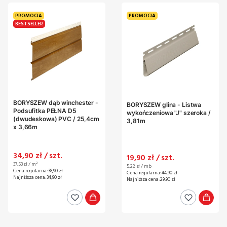
PROMOCJA
PROMOCJA
BESTSELLER
BORYSZEW dąb winchester -
BORYSZEW glina - Listwa
Podsufitka PEŁNA D5
wykończeniowa "J" szeroka /
(dwudeskowa) PVC / 25,4cm
3,81m
x 3,66m
Cena promocyjna
34,90 zł / szt.
Cena promocyjna
19,90 zł / szt.
Cena jednostkowa
37,53 zł / m²
Cena jednostkowa
5,22 zł / mb
Cena regularna:
38,90 zł
Cena regularna:
44,90 zł
Najniższa cena:
34,90 zł
Najniższa cena:
29,90 zł