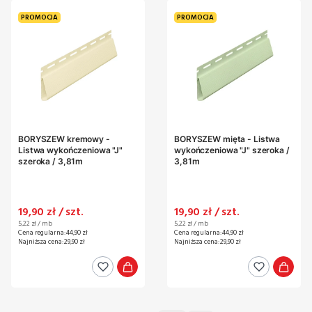
PROMOCJA
PROMOCJA
BORYSZEW kremowy -
BORYSZEW mięta - Listwa
Listwa wykończeniowa "J"
wykończeniowa "J" szeroka /
szeroka / 3,81m
3,81m
Cena promocyjna
Cena promocyjna
19,90 zł / szt.
19,90 zł / szt.
Cena jednostkowa
Cena jednostkowa
5,22 zł / mb
5,22 zł / mb
Cena regularna:
44,90 zł
Cena regularna:
44,90 zł
Najniższa cena:
29,90 zł
Najniższa cena:
29,90 zł