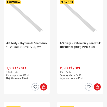
PROMOCJA
PROMOCJA
AS biały - Kątownik / narożnik
AS biały - Kątownik / narożnik
18x18mm (90°) PVC / 2m
18x18mm (90°) PVC / 3m
Cena promocyjna
Cena promocyjna
7,90 zł / szt.
11,90 zł / szt.
Cena jednostkowa
Cena jednostkowa
3,95 zł / mb
3,97 zł / mb
Cena regularna:
9,90 zł
Cena regularna:
14,90 zł
Najniższa cena:
9,90 zł
Najniższa cena:
14,90 zł