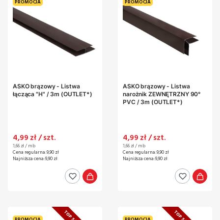
PROMOCJA
PROMOCJA
ASKO brązowy - Listwa
ASKO brązowy - Listwa
łącząca "H" / 3m (OUTLET*)
narożnik ZEWNĘTRZNY 90°
PVC / 3m (OUTLET*)
Cena promocyjna
Cena promocyjna
4,99 zł / szt.
4,99 zł / szt.
Cena jednostkowa
Cena jednostkowa
1,66 zł / mb
1,66 zł / mb
Cena regularna:
9,90 zł
Cena regularna:
9,90 zł
Najniższa cena:
9,90 zł
Najniższa cena:
9,90 zł
PROMOCJA
PROMOCJA