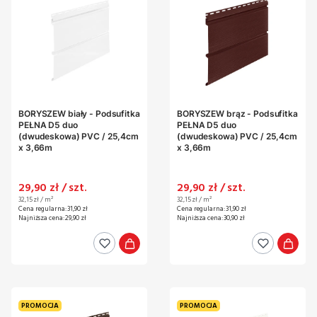
BORYSZEW biały - Podsufitka
BORYSZEW brąz - Podsufitka
PEŁNA D5 duo
PEŁNA D5 duo
(dwudeskowa) PVC / 25,4cm
(dwudeskowa) PVC / 25,4cm
x 3,66m
x 3,66m
Cena promocyjna
Cena promocyjna
29,90 zł / szt.
29,90 zł / szt.
Cena jednostkowa
Cena jednostkowa
32,15 zł / m²
32,15 zł / m²
Cena regularna:
31,90 zł
Cena regularna:
31,90 zł
Najniższa cena:
29,90 zł
Najniższa cena:
30,90 zł
PROMOCJA
PROMOCJA