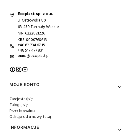
Ecoplast sp. z o.o.
ul. Ostrowska 80
63-430 Tarchały Wielkie
NIP: 6222821226
KRS: 0000760613
+48 62 734 67 15
+48 517 477 831
biuro@ecoplast.pl
Linki w stopce
MOJE KONTO
Zarejestruj się
Zaloguj się
Przechowalnia
Odstąp od umowy tutaj
INFORMACJE