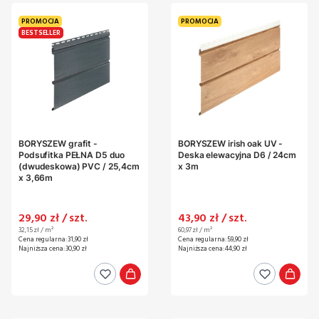
PROMOCJA
PROMOCJA
BESTSELLER
BORYSZEW grafit -
BORYSZEW irish oak UV -
Podsufitka PEŁNA D5 duo
Deska elewacyjna D6 / 24cm
(dwudeskowa) PVC / 25,4cm
x 3m
x 3,66m
Cena promocyjna
Cena promocyjna
29,90 zł / szt.
43,90 zł / szt.
Cena jednostkowa
Cena jednostkowa
32,15 zł / m²
60,97 zł / m²
Cena regularna:
31,90 zł
Cena regularna:
59,90 zł
Najniższa cena:
30,90 zł
Najniższa cena:
44,90 zł