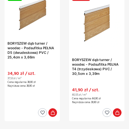
BORYSZEW dąb turner /
woodec - Podsufitka PEŁNA
D5 (dwudeskowa) PVC /
25,4cm x 3,66m
BORYSZEW dąb turner /
woodec - Podsufitka PEŁNA
T4 (trzydeskowa) PVC /
Cena promocyjna
34,90 zł / szt.
30,5cm x 3,39m
Cena jednostkowa
37,53 zł / m²
Cena regularna:
38,90 zł
Najniższa cena:
38,90 zł
Cena promocyjna
41,90 zł / szt.
Cena jednostkowa
40,55 zł / m²
Cena regularna:
44,90 zł
Najniższa cena:
39,90 zł