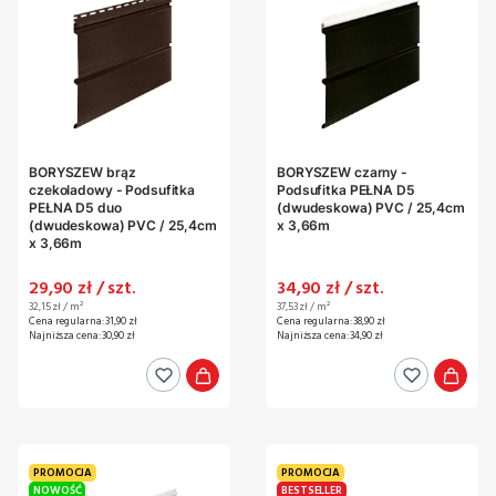
BORYSZEW brąz
BORYSZEW czarny -
czekoladowy - Podsufitka
Podsufitka PEŁNA D5
PEŁNA D5 duo
(dwudeskowa) PVC / 25,4cm
(dwudeskowa) PVC / 25,4cm
x 3,66m
x 3,66m
Cena promocyjna
Cena promocyjna
29,90 zł / szt.
34,90 zł / szt.
Cena jednostkowa
Cena jednostkowa
32,15 zł / m²
37,53 zł / m²
Cena regularna:
31,90 zł
Cena regularna:
38,90 zł
Najniższa cena:
30,90 zł
Najniższa cena:
34,90 zł
PROMOCJA
PROMOCJA
NOWOŚĆ
BESTSELLER