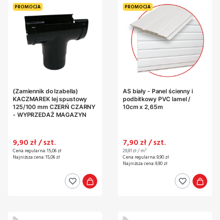
PROMOCJA
PROMOCJA
(Zamiennik do Izabella)
AS biały - Panel ścienny i
KACZMAREK lej spustowy
podbitkowy PVC lamel /
125/100 mm CZERŃ CZARNY
10cm x 2,65m
- WYPRZEDAŻ MAGAZYN
Cena promocyjna
Cena promocyjna
9,90 zł / szt.
7,90 zł / szt.
Cena jednostkowa
Cena regularna:
15,06 zł
29,81 zł / m²
Najniższa cena:
15,06 zł
Cena regularna:
9,90 zł
Najniższa cena:
9,90 zł