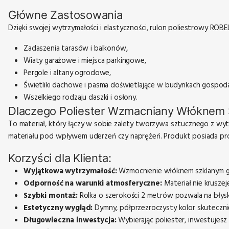
Główne Zastosowania
Dzięki swojej wytrzymałości i elastyczności, rulon poliestrowy ROB
Zadaszenia tarasów i balkonów,
Wiaty garażowe i miejsca parkingowe,
Pergole i altany ogrodowe,
Świetliki dachowe i pasma doświetlające w budynkach gospoda
Wszelkiego rodzaju daszki i osłony.
Dlaczego Poliester Wzmacniany Włóknem
To materiał, który łączy w sobie zalety tworzywa sztucznego z wyt
materiału pod wpływem uderzeń czy naprężeń. Produkt posiada prof
Korzyści dla Klienta:
Wyjątkowa wytrzymałość:
Wzmocnienie włóknem szklanym gw
Odporność na warunki atmosferyczne:
Materiał nie krusze
Szybki montaż:
Rolka o szerokości 2 metrów pozwala na błyska
Estetyczny wygląd:
Dymny, półprzezroczysty kolor skutecznie
Długowieczna inwestycja:
Wybierając poliester, inwestujesz