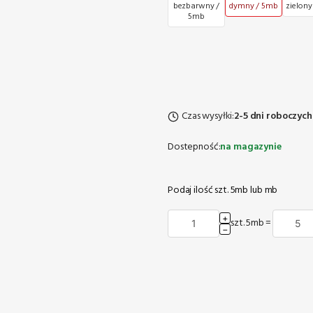
bezbarwny /
dymny / 5mb
zielony
5mb
Czas wysyłki:
2-5 dni roboczych
Dostepność:
na magazynie
Podaj ilość szt. 5mb lub mb
+
szt. 5mb
=
−