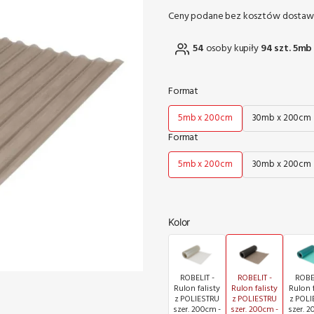
Ceny podane bez kosztów dostaw
54
osoby kupiły
94 szt. 5mb
Format
5mb x 200cm
30mb x 200cm
Format
5mb x 200cm
30mb x 200cm
Kolor
ROBELIT -
ROBELIT -
ROBEL
Rulon falisty
Rulon falisty
Rulon f
z POLIESTRU
z POLIESTRU
z POLI
szer. 200cm -
szer. 200cm -
szer. 2