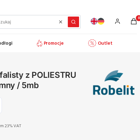
Prod
Wyczyść
Szukaj
odłogi
Promocje
Outlet
falisty z POLIESTRU
ymny / 5mb
ym 23% VAT
ym
23%
VAT