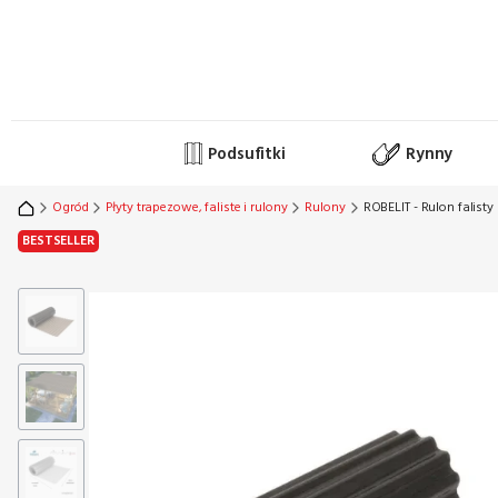
Podsufitki
Rynny
Ogród
Płyty trapezowe, faliste i rulony
Rulony
ROBELIT - Rulon falist
Etykiety
BESTSELLER