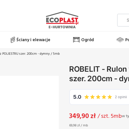
Ściany i elewacje
Ogród
P
y z POLIESTRU szer. 200cm - dymny / 5mb
ROBELIT - Rulon 
szer. 200cm - d
Cena
349,90 zł
/ szt. 5mb
w t
w t
69,98 zł / mb