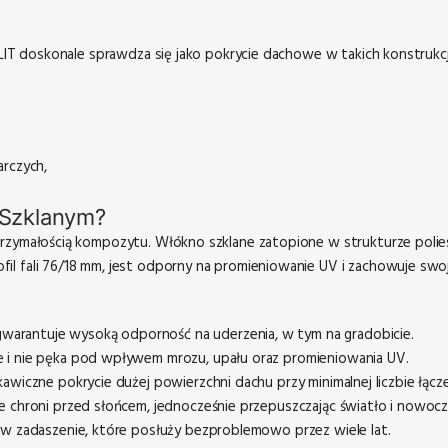
ELIT doskonale sprawdza się jako pokrycie dachowe w takich konstrukcj
rczych,
 Szklanym?
rzymałością kompozytu. Włókno szklane zatopione w strukturze poliest
il fali 76/18 mm, jest odporny na promieniowanie UV i zachowuje swoj
arantuje wysoką odporność na uderzenia, w tym na gradobicie.
je i nie pęka pod wpływem mrozu, upału oraz promieniowania UV.
wiczne pokrycie dużej powierzchni dachu przy minimalnej liczbie łącz
 chroni przed słońcem, jednocześnie przepuszczając światło i nowocz
 w zadaszenie, które posłuży bezproblemowo przez wiele lat.