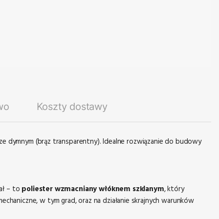
wo
Koszty dostawy
rze dymnym (brąz transparentny). Idealne rozwiązanie do budowy
ał – to
poliester wzmacniany włóknem szklanym
, który
 mechaniczne, w tym grad, oraz na działanie skrajnych warunków