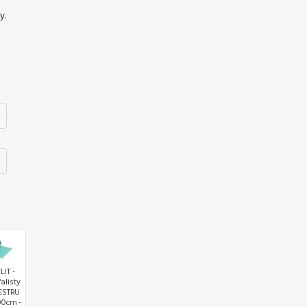
y.
IT -
alisty
ESTRU
00cm -