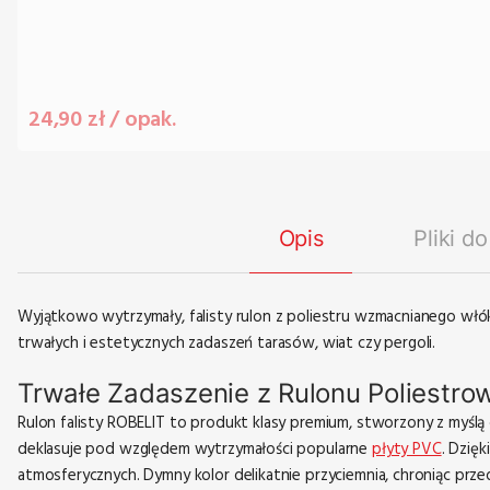
Cena
24,90 zł / opak.
Opis
Pliki d
Wyjątkowo wytrzymały, falisty rulon z poliestru wzmacnianego włó
trwałych i estetycznych zadaszeń tarasów, wiat czy pergoli.
Trwałe Zadaszenie z Rulonu Poliestr
Rulon falisty ROBELIT to produkt klasy premium, stworzony z myślą o
deklasuje pod względem wytrzymałości popularne
płyty PVC
. Dzię
atmosferycznych. Dymny kolor delikatnie przyciemnia, chroniąc pr