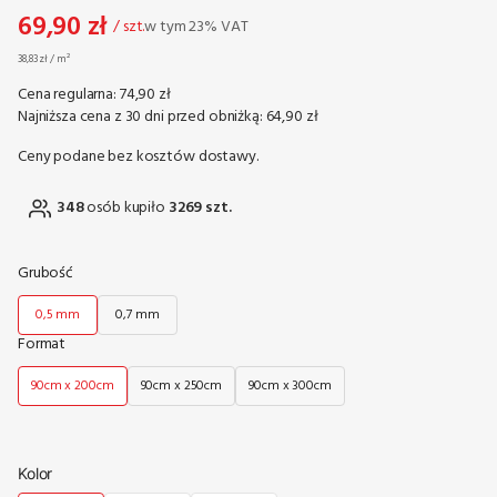
69,90 zł
w tym 23% VAT
/ szt.
w tym
23%
VAT
38,83 zł / m²
Cena regularna:
74,90 zł
Najniższa cena z 30 dni przed obniżką:
64,90 zł
Ceny podane bez kosztów dostawy.
348
osób kupiło
3269 szt.
Grubość
0,5 mm
0,7 mm
Format
90cm x 200cm
90cm x 250cm
90cm x 300cm
Kolor