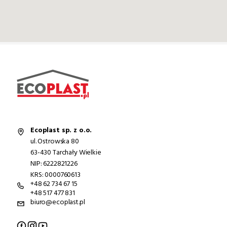
Ecoplast sp. z o.o.
ul. Ostrowska 80
63-430 Tarchały Wielkie
NIP: 6222821226
KRS: 0000760613
+48 62 734 67 15
+48 517 477 831
biuro@ecoplast.pl