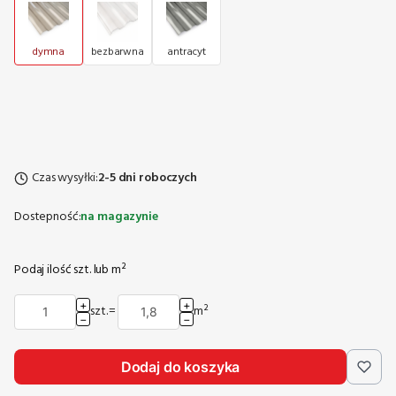
dymna
bezbarwna
antracyt
Czas wysyłki:
2-5 dni roboczych
Dostepność:
na magazynie
Podaj ilość szt. lub m²
+
+
szt.
=
m²
−
−
Dodaj do koszyka