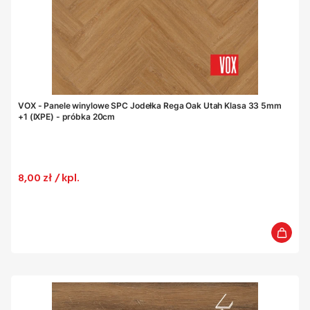
VOX - Panele winylowe SPC Jodełka Rega Oak Utah Klasa 33 5mm
+1 (IXPE) - próbka 20cm
Cena
8,00 zł / kpl.