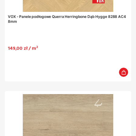
VOX - Panele podłogowe Querra Herringbone Dąb Hygge 8288 AC4
8mm
Cena
149,00 zł / m²