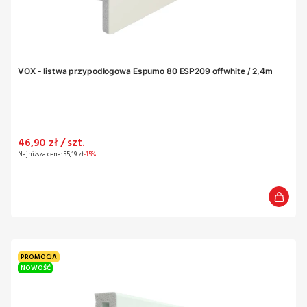
VOX - listwa przypodłogowa Espumo 80 ESP209 offwhite / 2,4m
Cena promocyjna
46,90 zł / szt.
Najniższa cena:
55,19 zł
-15%
PROMOCJA
NOWOŚĆ