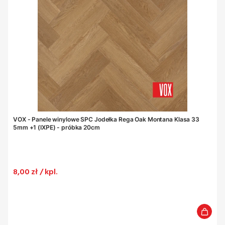
VOX - Panele winylowe SPC Jodełka Rega Oak Montana Klasa 33
5mm +1 (IXPE) - próbka 20cm
Cena
8,00 zł / kpl.