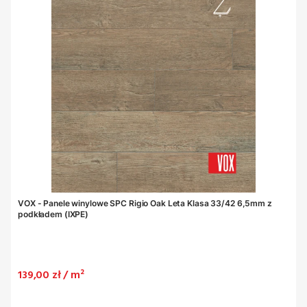
VOX - Panele winylowe SPC Rigio Oak Leta Klasa 33/42 6,5mm z
podkładem (IXPE)
Cena
139,00 zł / m²