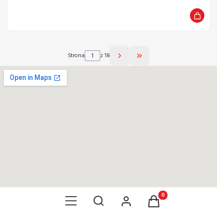
Strona
z 18
Przejdź do ostatniej str
Otwórz wyszukiwarkę
Produkty w koszyku: 0
Menu