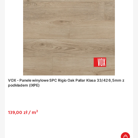
VOX - Panele winylowe SPC Rigio Oak Pallar Klasa 33/42 6,5mm z
podkładem (IXPE)
Cena
139,00 zł / m²