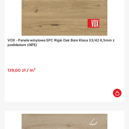
VOX - Panele winylowe SPC Rigio Oak Bore Klasa 33/42 6,5mm z
podkładem (IXPE)
Cena
139,00 zł / m²