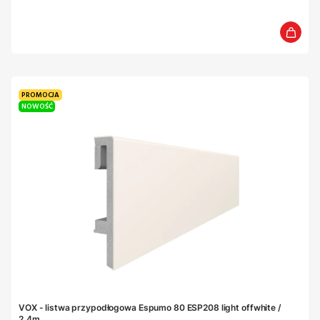
PROMOCJA
NOWOŚĆ
VOX - listwa przypodłogowa Espumo 80 ESP208 light offwhite /
2,4m