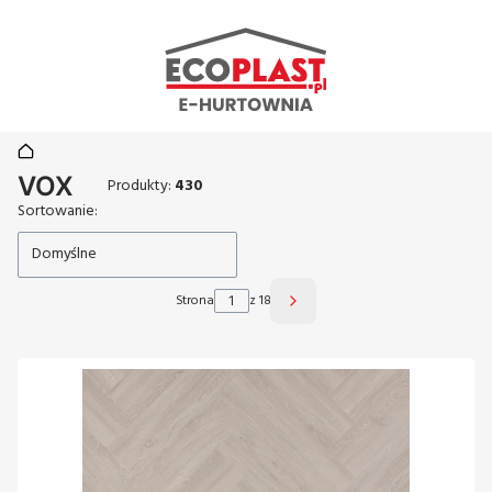
VOX
Produkty:
430
Lista produktów
Sortowanie:
Domyślne
Strona
z 18
Następne produkty