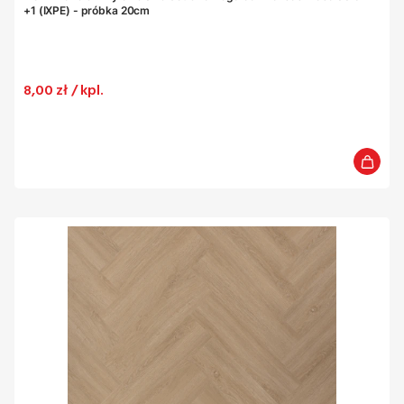
+1 (IXPE) - próbka 20cm
Cena
8,00 zł / kpl.