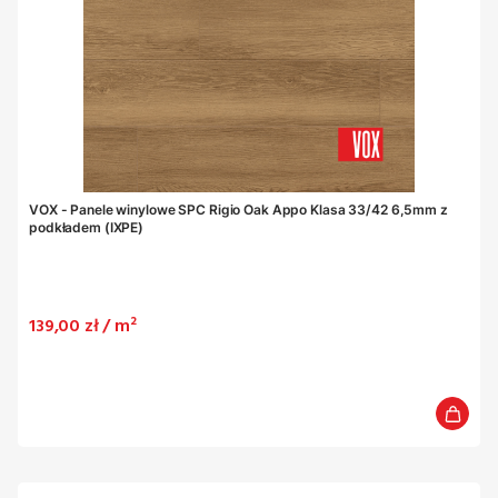
VOX - Panele winylowe SPC Rigio Oak Appo Klasa 33/42 6,5mm z
podkładem (IXPE)
Cena
139,00 zł / m²