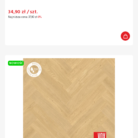
Cena promocyjna
34,90 zł / szt.
Najniższa cena:
37,90 zł
-8%
NOWOŚĆ