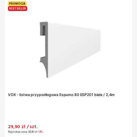
PROMOCJA
BESTSELLER
VOX - listwa przypodłogowa Espumo 80 ESP201 biała / 2,4m
Cena promocyjna
29,90 zł / szt.
Najniższa cena:
34,90 zł
-14%