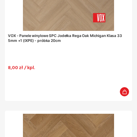
VOX - Panele winylowe SPC Jodełka Rega Oak Michigan Klasa 33
5mm +1 (IXPE) - próbka 20cm
Cena
8,00 zł / kpl.