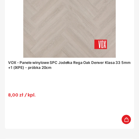
VOX - Panele winylowe SPC Jodełka Rega Oak Denver Klasa 33 5mm
+1 (IXPE) - próbka 20cm
Cena
8,00 zł / kpl.