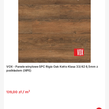
VOX - Panele winylowe SPC Rigio Oak Kotto Klasa 33/42 6,5mm z
podkładem (IXPE)
Cena
139,00 zł / m²