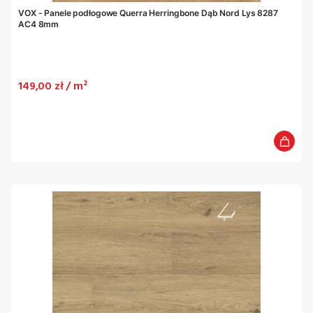
VOX - Panele podłogowe Querra Herringbone Dąb Nord Lys 8287
AC4 8mm
Cena
149,00 zł / m²