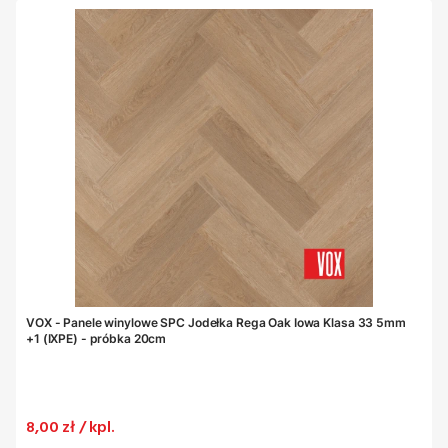
VOX - Panele winylowe SPC Jodełka Rega Oak Iowa Klasa 33 5mm
+1 (IXPE) - próbka 20cm
Cena
8,00 zł / kpl.