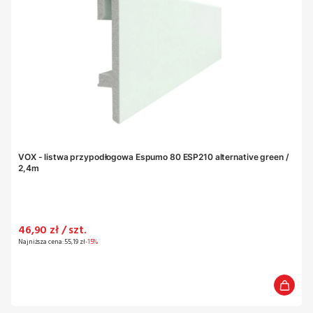
VOX - listwa przypodłogowa Espumo 80 ESP210 alternative green /
2,4m
Cena promocyjna
46,90 zł / szt.
Najniższa cena:
55,19 zł
-15%