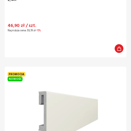
Cena promocyjna
46,90 zł / szt.
Najniższa cena:
55,19 zł
-15%
PROMOCJA
NOWOŚĆ