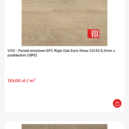
VOX - Panele winylowe SPC Rigio Oak Euris Klasa 33/42 6,5mm z
podkładem (IXPE)
Cena
139,00 zł / m²