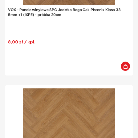
VOX - Panele winylowe SPC Jodełka Rega Oak Phoenix Klasa 33
5mm +1 (IXPE) - próbka 20cm
Cena
8,00 zł / kpl.