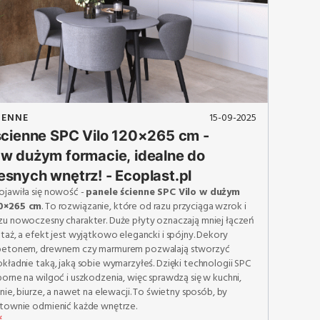
IENNE
15-09-2025
ścienne SPC Vilo 120×265 cm -
w dużym formacie, idealne do
snych wnętrz! - Ecoplast.pl
ojawiła się nowość -
panele ścienne SPC Vilo w dużym
20×265 cm
. To rozwiązanie, które od razu przyciąga wzrok i
zu nowoczesny charakter. Duże płyty oznaczają mniej łączeń
taż, a efekt jest wyjątkowo elegancki i spójny. Dekory
 betonem, drewnem czy marmurem pozwalają stworzyć
kładnie taką, jaką sobie wymarzyłeś. Dzięki technologii SPC
orne na wilgoć i uszkodzenia, więc sprawdzą się w kuchni,
onie, biurze, a nawet na elewacji. To świetny sposób, by
ktownie odmienić każde wnętrze.