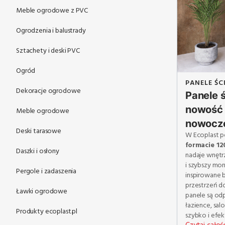
Meble ogrodowe z PVC
Ogrodzenia i balustrady
Sztachety i deski PVC
Ogród
PANELE ŚC
Dekoracje ogrodowe
Panele 
nowość 
Meble ogrodowe
nowocze
Deski tarasowe
W Ecoplast p
formacie 1
Daszki i osłony
nadaje wnętr
i szybszy mon
Pergole i zadaszenia
inspirowane
przestrzeń do
Ławki ogrodowe
panele są odp
łazience, sal
Produkty ecoplast.pl
szybko i efe