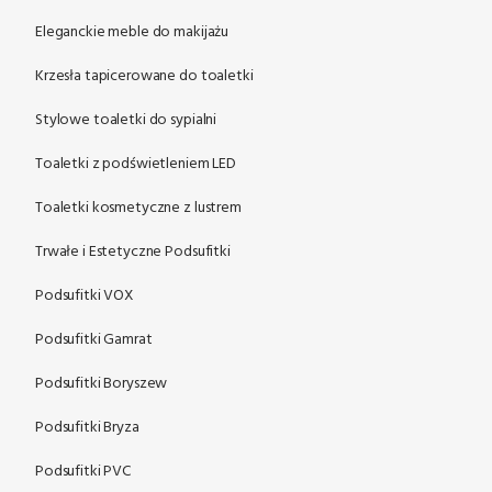
Eleganckie meble do makijażu
Krzesła tapicerowane do toaletki
Stylowe toaletki do sypialni
Toaletki z podświetleniem LED
Toaletki kosmetyczne z lustrem
Trwałe i Estetyczne Podsufitki
Podsufitki VOX
Podsufitki Gamrat
Podsufitki Boryszew
Podsufitki Bryza
Podsufitki PVC