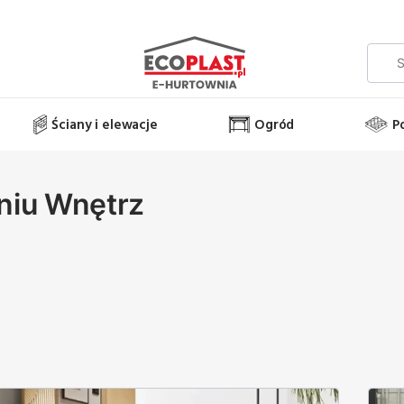
Ściany i elewacje
Ogród
P
niu Wnętrz