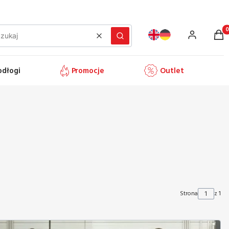
Prod
Wyczyść
Szukaj
odłogi
Promocje
Outlet
Strona
z 1