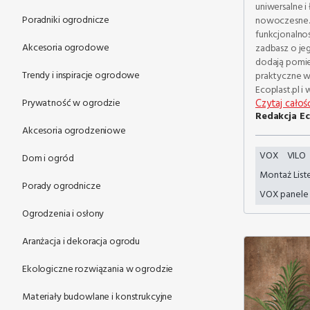
uniwersalne 
Poradniki ogrodnicze
nowoczesne. 
funkcjonalnoś
Akcesoria ogrodowe
zadbasz o je
dodają pomie
Trendy i inspiracje ogrodowe
praktyczne w
Ecoplast.pl 
Prywatność w ogrodzie
Czytaj całoś
Redakcja Ec
Akcesoria ogrodzeniowe
VOX
VILO
Dom i ogród
Montaż Lis
Porady ogrodnicze
VOX panel
Ogrodzenia i osłony
Aranżacja i dekoracja ogrodu
Ekologiczne rozwiązania w ogrodzie
Materiały budowlane i konstrukcyjne