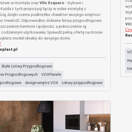
Dzi
i łatwe w montażu oraz
Vilo Esquero
- stylowe i
wyt
Każda z tych propozycji łączy w sobie estetykę z
Wyb
cią, dzięki czemu podkreślisz charakter swojego wnętrza i
pos
go trwałość. Odpowiednio dobrane listwy przypodłogowe
VOX
szczeniom harmonii i spójności, a jednocześnie są
Czy
 codziennym użytkowaniu. Sprawdź pełną ofertę na stronie
Red
i wybierz model idealny do swojego domu
ć
oplast.pl
V
wy
Białe Listwy Przypodłogowe
tr
tew Przypodłogowych
VOXPanele
e podłogowe
design wnętrz VOX
Listwy przypodłogowe