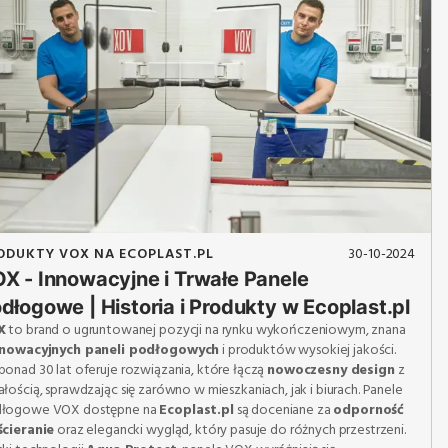
ODUKTY VOX NA ECOPLAST.PL
30-10-2024
X - Innowacyjne i Trwałe Panele
dłogowe | Historia i Produkty w Ecoplast.pl
X
to brand o ugruntowanej pozycji na rynku wykończeniowym, znana
nnowacyjnych paneli podłogowych
i produktów wysokiej jakości.
ponad 30 lat oferuje rozwiązania, które łączą
nowoczesny design
z
ałością, sprawdzając się zarówno w mieszkaniach, jak i biurach. Panele
łogowe VOX dostępne na
Ecoplast.pl
są doceniane za
odporność
ścieranie
oraz elegancki wygląd, który pasuje do różnych przestrzeni.