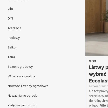
vilo
DYI
Aranżacje
Podesty
Balkon
Taras
VOX
Sezon ogrodowy
Listwy 
wybrać 
Wiosna w ogrodzie
Ecoplast
Nowości i trendy ogrodowe
Listwy przyp
ale też prak
Nawadnianie ogrodu
szczelin. W o
do różnych w
Pielęgnacja ogrodu
wilgoć,
Vilo