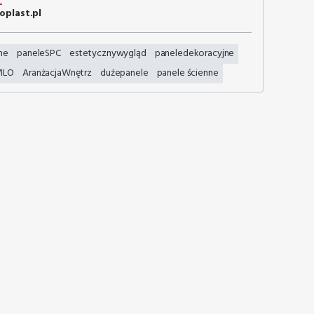
ć
oplast.pl
ne
paneleSPC
estetycznywygląd
paneledekoracyjne
ILO
AranżacjaWnętrz
dużepanele
panele ścienne