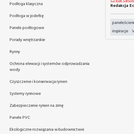
Czytaj całoś
Podłoga klasyczna
Redakcja Ec
Podłoga w jodełkę
paneleścien
Panele podłogowe
inspiracje
V
Porady wnętrzarskie
Rynny
Ochrona elewacji i systemów odprowadzania
wody
Czyszczenie i konserwacja rynien
Systemy rynnowe
Zabezpieczenie rynien na zimę
Panele PVC
Ekologiczne rozwiązania w budownictwie