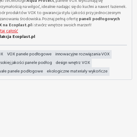
ęki technologii
Aqua Protect
, panele VOX wyróżniają się
rzymałością na wilgoć, idealnie nadając się do kuchni a nawet łazienek.
ór produktów VOX to gwarancja stylu i jakości przy jednoczesnym
zanowaniu środowiska. Poznaj pełną ofertę
paneli podłogowych
 na Ecoplast.pl
i stwórz wnętrze swoich marzeń!
taj całość
akcja Ecoplast.pl
OX
VOX panele podłogowe
innowacyjne rozwiązania VOX
sokiej jakości panele podłog
design wnętrz VOX
wałe panele podłogowe
ekologiczne materiały wykończe