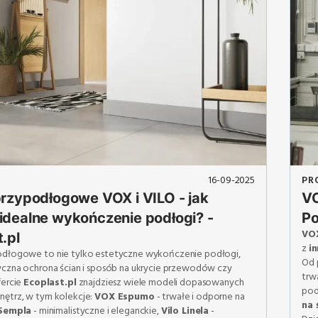
16-09-2025
PR
przypodłogowe VOX i VILO - jak
VO
idealne wykończenie podłogi? -
Po
VO
.pl
z
i
odłogowe to nie tylko estetyczne wykończenie podłogi,
Od 
tyczna ochrona ścian i sposób na ukrycie przewodów czy
trw
fercie
Ecoplast.pl
znajdziesz wiele modeli dopasowanych
pod
nętrz, w tym kolekcje:
VOX Espumo
- trwałe i odporne na
na 
 Sempla
- minimalistyczne i eleganckie,
Vilo Linela
-