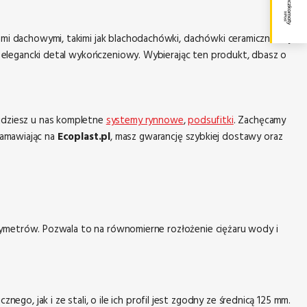
ami dachowymi, takimi jak blachodachówki, dachówki ceramiczne czy
i elegancki detal wykończeniowy. Wybierając ten produkt, dbasz o
ajdziesz u nas kompletne
systemy rynnowe
,
podsufitki
. Zachęcamy
Zamawiając na
Ecoplast.pl
, masz gwarancję szybkiej dostawy oraz
entymetrów. Pozwala to na równomierne rozłożenie ciężaru wody i
 jak i ze stali, o ile ich profil jest zgodny ze średnicą 125 mm.