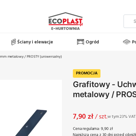
Ściany i elewacje
Ogród
P
5mm metalowy / PROSTY (uniwersalny)
PROMOCJA
Grafitowy - Uc
metalowy / PROS
7,90 zł
/ szt.
w tym 23% VAT
w tym
23%
VAT
Cena regularna:
9,90 zł
Najniższa cena z 30 dni przed obniż