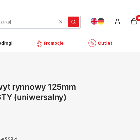
Prod
Wyczyść
Szukaj
odłogi
Promocje
Outlet
hwyt rynnowy 125mm
TY (uniwersalny)
ką:
9,90 zł