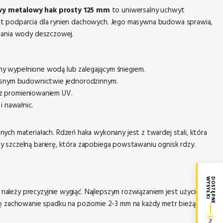
wy metalowy hak prosty 125 mm
to uniwersalny uchwyt
kt podparcia dla rynien dachowych. Jego masywna budowa sprawia,
zania wody deszczowej.
ny wypełnione wodą lub zalegającym śniegiem.
snym budownictwie jednorodzinnym.
az promieniowaniem UV.
 nawałnic.
nych materiałach. Rdzeń haka wykonany jest z twardej stali, która
 szczelną barierę, która zapobiega powstawaniu ognisk rdzy.
WYSYŁKI
DOSTĘPNE
ależy precyzyjnie wygiąć. Najlepszym rozwiązaniem jest użycie
ię zachowanie spadku na poziomie 2-3 mm na każdy metr bieżący