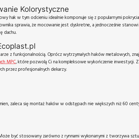
wanie Kolorystyczne
owy hak w tym odcieniu idealnie komponuje się z popularnymi pokryci
askownika sprawia, że mocowanie jest dyskretne, a jednocześnie stanow
ę dachu.
coplast.pl
parze z funkcjonalnością. Oprócz wytrzymałych haków metalowych, zn
nych MPC
, które pozwolą Ci na kompleksowe wykończenie inwestycji. 
h przez profesjonalnych dekarzy.
ę rynien, zaleca się montaż haków w odstępach nie większych niż 60 c
oże być stosowany zarówno z rynnami wykonanymi z tworzywa sztucznego,