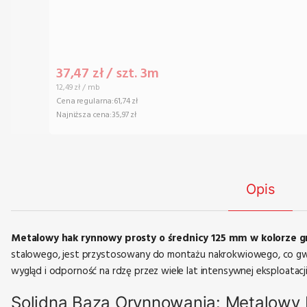
Cena promocyjna
37,47 zł / szt. 3m
Cena jednostkowa
12,49 zł / mb
Cena regularna:
61,74 zł
Najniższa cena:
35,97 zł
Opis
Metalowy hak rynnowy prosty o średnicy 125 mm w kolorze 
stalowego, jest przystosowany do montażu nakrokwiowego, co gwa
wygląd i odporność na rdzę przez wiele lat intensywnej eksploatacji
Solidna Baza Orynnowania: Metalowy