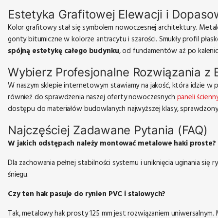
Estetyka Grafitowej Elewacji i Dopaso
Kolor grafitowy stał się symbolem nowoczesnej architektury. Metal
gonty bitumiczne w kolorze antracytu i szarości. Smukły profil pł
spójną estetykę całego budynku
, od fundamentów aż po kalenic
Wybierz Profesjonalne Rozwiązania z E
W naszym sklepie internetowym stawiamy na jakość, która idzie w 
również do sprawdzenia naszej oferty nowoczesnych
paneli ścien
dostępu do materiałów budowlanych najwyższej klasy, sprawdzonyc
Najczęściej Zadawane Pytania (FAQ)
W jakich odstępach należy montować metalowe haki proste?
Dla zachowania pełnej stabilności systemu i uniknięcia uginania si
śniegu.
Czy ten hak pasuje do rynien PVC i stalowych?
Tak, metalowy hak prosty 125 mm jest rozwiązaniem uniwersalnym. M