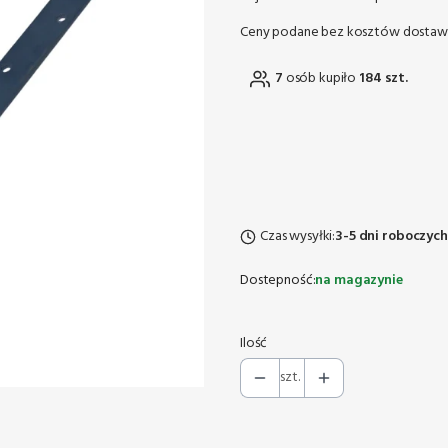
Ceny podane bez kosztów dostaw
7
osób kupiło
184 szt.
Czas wysyłki:
3-5 dni roboczych
Dostepność:
na magazynie
Ilość
szt.