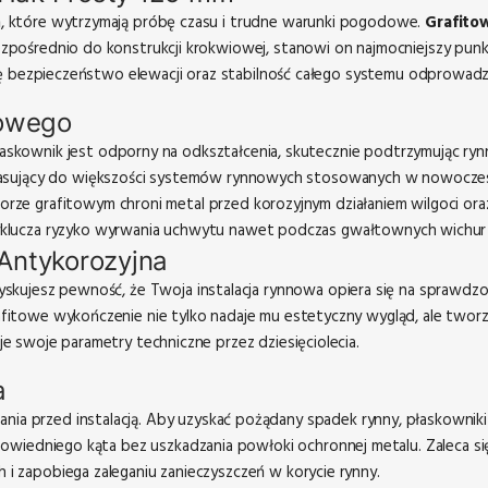
 które wytrzymają próbę czasu i trudne warunki pogodowe.
Grafito
pośrednio do konstrukcji krokwiowej, stanowi on najmocniejszy pun
się bezpieczeństwo elewacji oraz stabilność całego systemu odprowad
iowego
skownik jest odporny na odkształcenia, skutecznie podtrzymując ryn
pasujący do większości systemów rynnowych stosowanych w nowocze
rze grafitowym chroni metal przed korozyjnym działaniem wilgoci or
ucza ryzyko wyrwania uchwytu nawet podczas gwałtownych wichur i
Antykorozyjna
zyskujesz pewność, że Twoja instalacja rynnowa opiera się na sprawdzo
towe wykończenie nie tylko nadaje mu estetyczny wygląd, ale tworzy
 swoje parametry techniczne przez dziesięciolecia.
a
 przed instalacją. Aby uzyskać pożądany spadek rynny, płaskowniki n
powiedniego kąta bez uszkadzania powłoki ochronnej metalu. Zaleca s
 zapobiega zaleganiu zanieczyszczeń w korycie rynny.