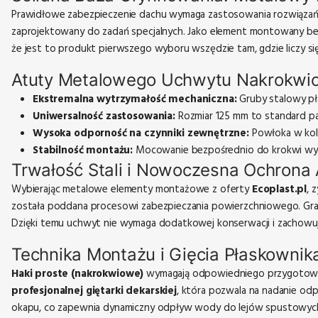
Prawidłowe zabezpieczenie dachu wymaga zastosowania rozwiązań,
zaprojektowany do zadań specjalnych. Jako element montowany bez
że jest to produkt pierwszego wyboru wszędzie tam, gdzie liczy 
Atuty Metalowego Uchwytu Nakrokw
Ekstremalna wytrzymałość mechaniczna:
Gruby stalowy pła
Uniwersalność zastosowania:
Rozmiar 125 mm to standard 
Wysoka odporność na czynniki zewnętrzne:
Powłoka w kolo
Stabilność montażu:
Mocowanie bezpośrednio do krokwi wykl
Trwałość Stali i Nowoczesna Ochrona 
Wybierając metalowe elementy montażowe z oferty
Ecoplast.pl
, 
została poddana procesowi zabezpieczania powierzchniowego. Grafi
Dzięki temu uchwyt nie wymaga dodatkowej konserwacji i zachowuje
Technika Montażu i Gięcia Płaskownik
Haki proste (nakrokwiowe)
wymagają odpowiedniego przygotowania
profesjonalnej giętarki dekarskiej
, która pozwala na nadanie od
okapu, co zapewnia dynamiczny odpływ wody do lejów spustowych i