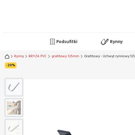
Podsufitki
Rynny
Rynny
BRYZA PVC
grafitowy 125mm
Grafitowy - Uchwyt rynnowy 12
Etykiety
DISCOUNT <
>
-20%