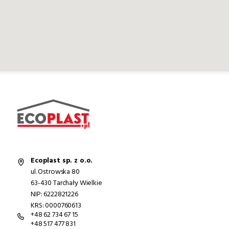
Ecoplast sp. z o.o.
ul. Ostrowska 80
63-430 Tarchały Wielkie
NIP: 6222821226
KRS: 0000760613
+48 62 734 67 15
+48 517 477 831