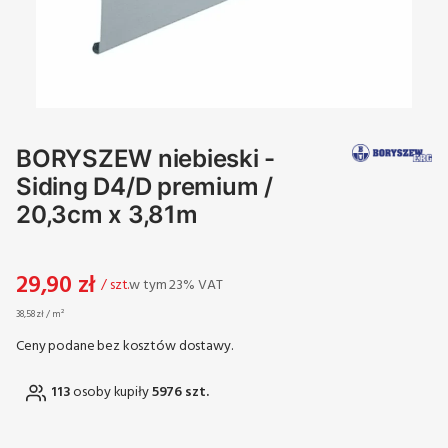
BORYSZEW niebieski -
Siding D4/D premium /
20,3cm x 3,81m
Cena
29,90 zł
w tym 23% VAT
/ szt.
w tym
23%
VAT
38,58 zł / m²
Ceny podane bez kosztów dostawy.
113
osoby kupiły
5976 szt.