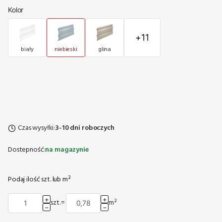
Kolor
+11
biały
niebieski
glina
Czas wysyłki:
3-10 dni roboczych
Dostepność:
na magazynie
Podaj ilość szt. lub m²
+
+
szt.
=
m²
−
−