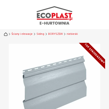
Ściany i elewacje
Siding
BORYSZEW
niebieski
Etykiety
TOP SPRZEDAŻOWY